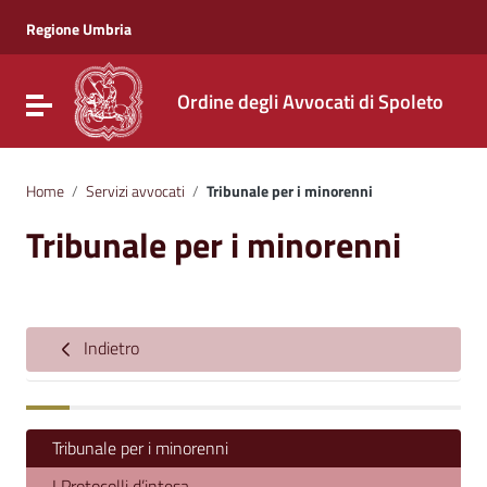
Vai ai contenuti
Vai al menu di navigazione
Regione Umbria
Vai al footer
Ordine degli Avvocati di Spoleto
Attiva / disattiva la navigazione
Home
/
Servizi avvocati
/
Tribunale per i minorenni
Tribunale per i minorenni
Indietro
Tribunale per i minorenni
I Protocolli d’intesa