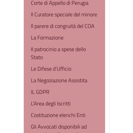
Corte di Appello di Perugia
Il Curatore speciale del minore
Il parere di congruità del COA
La Formazione
Il patrocinio a spese dello
Stato
Le Difese d’Ufficio
La Negoziazione Assistita
IL GDPR
L’Area degli Iscritti
Costituzione elenchi Enti
Gli Avvocati disponibili ad