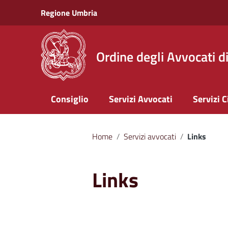
Vai ai contenuti
Regione Umbria
Vai al menu di navigazione
Vai al footer
Ordine degli Avvocati d
Consiglio
Servizi Avvocati
Servizi C
Home
/
Servizi avvocati
/
Links
Links