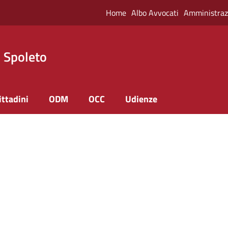
Home
Albo Avvocati
Amministraz
i Spoleto
ittadini
ODM
OCC
Udienze