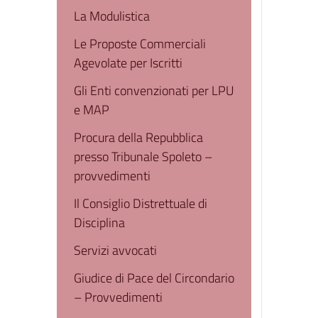
La Modulistica
Le Proposte Commerciali
Agevolate per Iscritti
Gli Enti convenzionati per LPU
e MAP
Procura della Repubblica
presso Tribunale Spoleto –
provvedimenti
Il Consiglio Distrettuale di
Disciplina
Servizi avvocati
Giudice di Pace del Circondario
– Provvedimenti