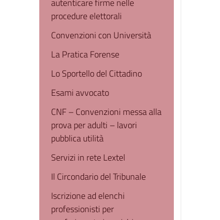
autenticare firme nelle
procedure elettorali
Convenzioni con Università
La Pratica Forense
Lo Sportello del Cittadino
Esami avvocato
CNF – Convenzioni messa alla
prova per adulti – lavori
pubblica utilità
Servizi in rete Lextel
Il Circondario del Tribunale
Iscrizione ad elenchi
professionisti per