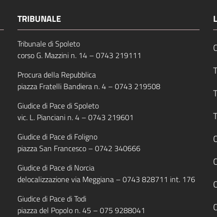
TRIBUNALE
Tribunale di Spoleto
C
corso G. Mazzini n. 14 –
0743 219111
T
Procura della Repubblica
piazza Fratelli Bandiera n. 4 –
0743 219508
T
Giudice di Pace di Spoleto
T
vic. L. Pianciani n. 4 –
0743 219601
Giudice di Pace di Foligno
C
piazza San Francesco –
0742 340666
Giudice di Pace di Norcia
delocalizzazione via Meggiana –
0743 828711
int. 176
C
Giudice di Pace di Todi
piazza del Popolo n. 45 –
075 9288041