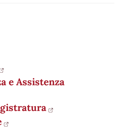
a e Assistenza
gistratura
e