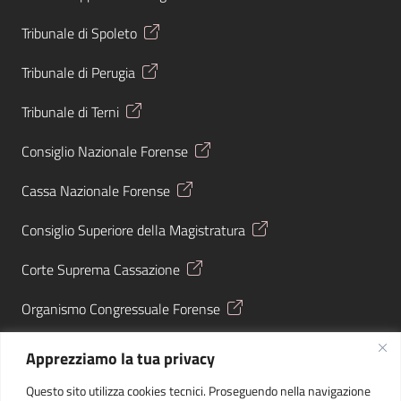
Tribunale di Spoleto
Tribunale di Perugia
Tribunale di Terni
Consiglio Nazionale Forense
Cassa Nazionale Forense
Consiglio Superiore della Magistratura
Corte Suprema Cassazione
Organismo Congressuale Forense
Giustizia Tributaria
Apprezziamo la tua privacy
Agenzia Entrate
Questo sito utilizza cookies tecnici. Proseguendo nella navigazione