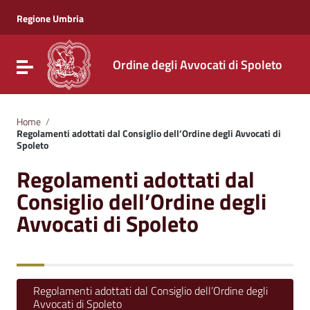
Vai ai contenuti
Vai al menu di navigazione
Regione Umbria
Vai al footer
Ordine degli Avvocati di Spoleto
Attiva / disattiva la navigazione
Home
/
Regolamenti adottati dal Consiglio dell’Ordine degli Avvocati di
Spoleto
Regolamenti adottati dal
Consiglio dell’Ordine degli
Avvocati di Spoleto
Regolamenti adottati dal Consiglio dell’Ordine degli
Avvocati di Spoleto