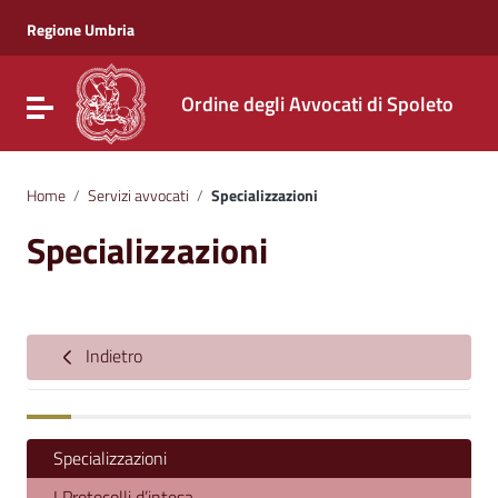
Vai ai contenuti
Vai al menu di navigazione
Regione Umbria
Vai al footer
Ordine degli Avvocati di Spoleto
Attiva / disattiva la navigazione
Home
/
Servizi avvocati
/
Specializzazioni
Specializzazioni
Indietro
Specializzazioni
I Protocolli d’intesa