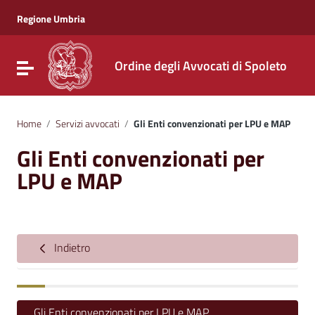
Vai ai contenuti
Vai al menu di navigazione
Regione Umbria
Vai al footer
Ordine degli Avvocati di Spoleto
Attiva / disattiva la navigazione
Home
/
Servizi avvocati
/
Gli Enti convenzionati per LPU e MAP
Gli Enti convenzionati per
LPU e MAP
Indietro
Gli Enti convenzionati per LPU e MAP