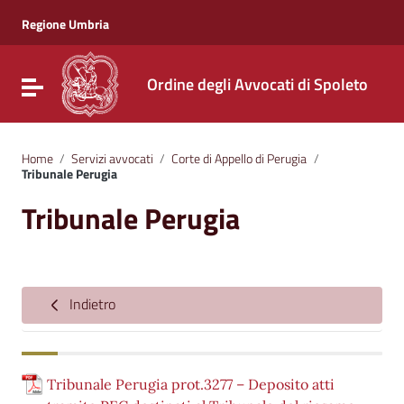
Vai ai contenuti
Vai al menu di navigazione
Regione Umbria
Vai al footer
Ordine degli Avvocati di Spoleto
Attiva / disattiva la navigazione
Home
/
Servizi avvocati
/
Corte di Appello di Perugia
/
Tribunale Perugia
Tribunale Perugia
Indietro
Tribunale Perugia prot.3277 – Deposito atti