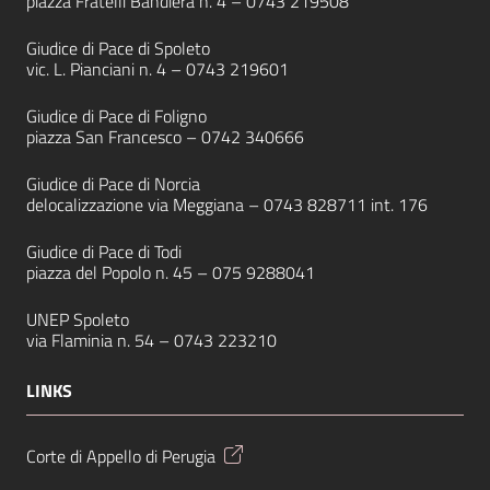
piazza Fratelli Bandiera n. 4 –
0743 219508
Giudice di Pace di Spoleto
vic. L. Pianciani n. 4 –
0743 219601
Giudice di Pace di Foligno
piazza San Francesco –
0742 340666
Giudice di Pace di Norcia
delocalizzazione via Meggiana –
0743 828711
int. 176
Giudice di Pace di Todi
piazza del Popolo n. 45 –
075 9288041
UNEP Spoleto
via Flaminia n. 54 –
0743 223210
LINKS
Corte di Appello di Perugia