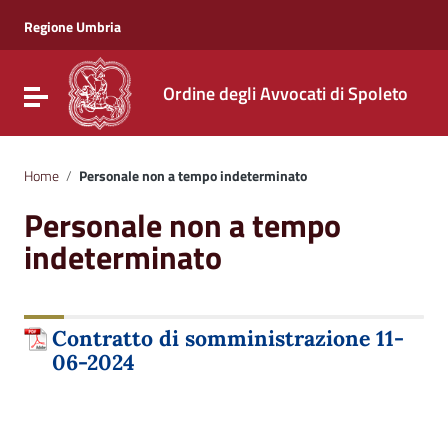
Vai ai contenuti
Vai al menu di navigazione
Regione Umbria
Vai al footer
Ordine degli Avvocati di Spoleto
Attiva / disattiva la navigazione
Home
/
Personale non a tempo indeterminato
Personale non a tempo
indeterminato
Contratto di somministrazione 11-
06-2024