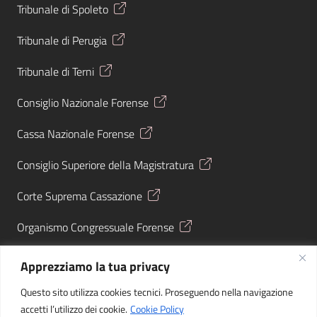
Tribunale di Spoleto
Tribunale di Perugia
Tribunale di Terni
Consiglio Nazionale Forense
Cassa Nazionale Forense
Consiglio Superiore della Magistratura
Corte Suprema Cassazione
Organismo Congressuale Forense
Giustizia Tributaria
Apprezziamo la tua privacy
Agenzia Entrate
Questo sito utilizza cookies tecnici. Proseguendo nella navigazione
accetti l’utilizzo dei cookie.
Cookie Policy