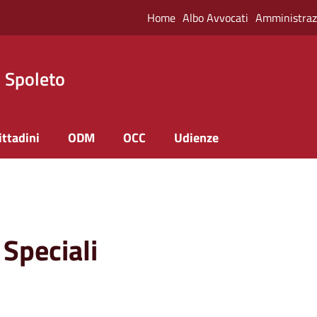
Home
Albo Avvocati
Amministraz
i Spoleto
ittadini
ODM
OCC
Udienze
 Speciali