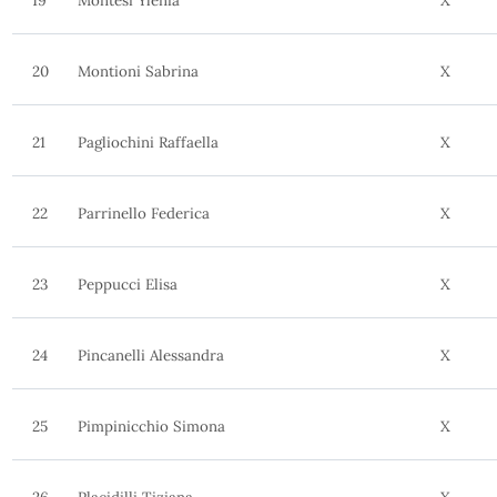
19
Montesi Ylenia
X
20
Montioni Sabrina
X
21
Pagliochini Raffaella
X
22
Parrinello Federica
X
23
Peppucci Elisa
X
24
Pincanelli Alessandra
X
25
Pimpinicchio Simona
X