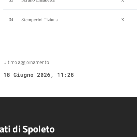
33
Serano Elisabetta
X
34
Stemperini Tiziana
X
Ultimo aggiornamento
18 Giugno 2026, 11:28
ati di Spoleto