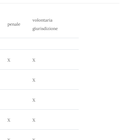
volontaria
penale
giurisdizione
X
X
X
X
X
X