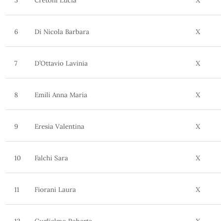
5
Cretoni Lucia
X
6
Di Nicola Barbara
X
7
D’Ottavio Lavinia
X
8
Emili Anna Maria
X
9
Eresia Valentina
X
10
Falchi Sara
X
11
Fiorani Laura
X