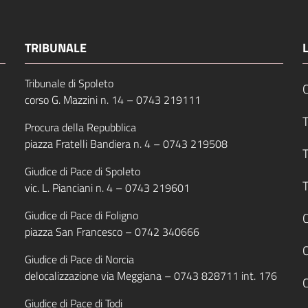
TRIBUNALE
Tribunale di Spoleto
C
corso G. Mazzini n. 14 –
0743 219111
T
Procura della Repubblica
piazza Fratelli Bandiera n. 4 –
0743 219508
T
Giudice di Pace di Spoleto
T
vic. L. Pianciani n. 4 –
0743 219601
Giudice di Pace di Foligno
C
piazza San Francesco –
0742 340666
Giudice di Pace di Norcia
delocalizzazione via Meggiana –
0743 828711
int. 176
C
Giudice di Pace di Todi