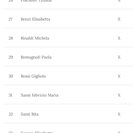
26
Placidilli Tiziana
X
27
Renzi Elisabetta
X
28
Rinaldi Michela
X
29
Romagnoli Paola
X
30
Rossi Gigliola
X
31
Sansi Fabrizio Maria
X
32
Santi Rita
X