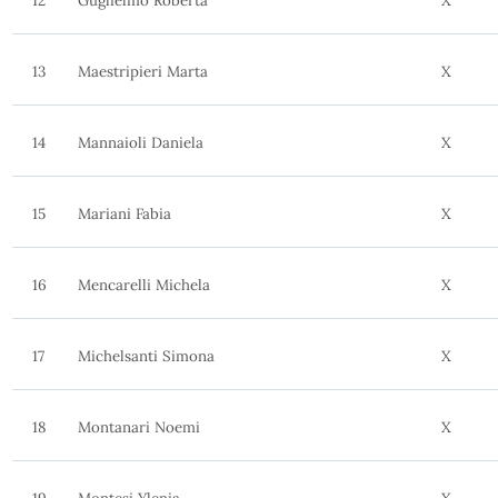
12
Guglielmo Roberta
X
13
Maestripieri Marta
X
14
Mannaioli Daniela
X
15
Mariani Fabia
X
16
Mencarelli Michela
X
17
Michelsanti Simona
X
18
Montanari Noemi
X