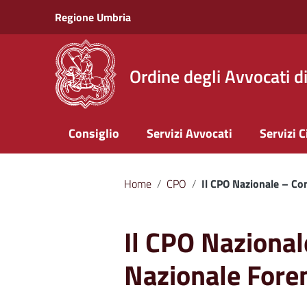
Vai ai contenuti
Regione Umbria
Vai al menu di navigazione
Vai al footer
Ordine degli Avvocati d
Consiglio
Servizi Avvocati
Servizi C
Home
/
CPO
/
Il CPO Nazionale – C
Il CPO Naziona
Nazionale Fore