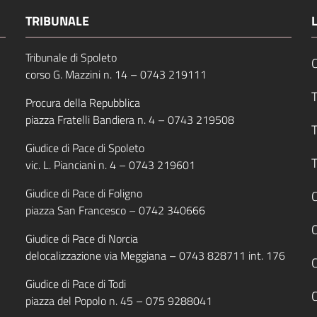
TRIBUNALE
Tribunale di Spoleto
C
corso G. Mazzini n. 14 –
0743 219111
T
Procura della Repubblica
piazza Fratelli Bandiera n. 4 –
0743 219508
T
Giudice di Pace di Spoleto
T
vic. L. Pianciani n. 4 –
0743 219601
Giudice di Pace di Foligno
C
piazza San Francesco –
0742 340666
Giudice di Pace di Norcia
delocalizzazione via Meggiana –
0743 828711
int. 176
C
Giudice di Pace di Todi
piazza del Popolo n. 45 –
075 9288041