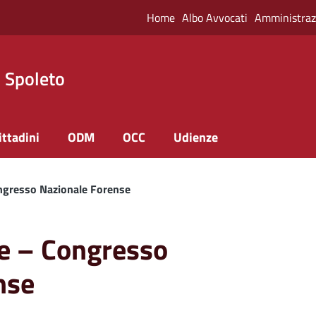
Home
Albo Avvocati
Amministraz
i Spoleto
ittadini
ODM
OCC
Udienze
ongresso Nazionale Forense
le – Congresso
nse