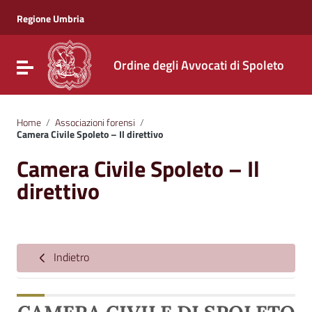
Vai ai contenuti
Vai al menu di navigazione
Regione Umbria
Vai al footer
Ordine degli Avvocati di Spoleto
Attiva / disattiva la navigazione
Home
/
Associazioni forensi
/
Camera Civile Spoleto – Il direttivo
Camera Civile Spoleto – Il
direttivo
Indietro