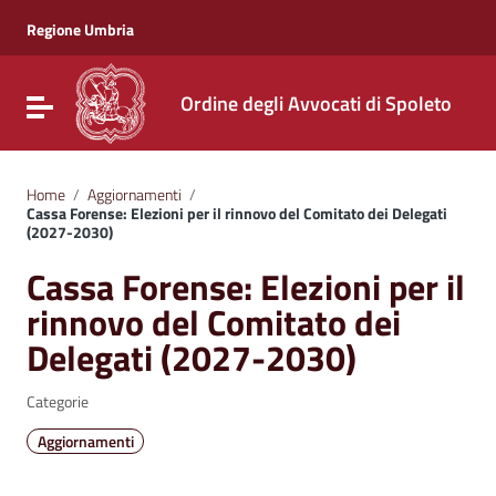
Vai ai contenuti
Vai al menu di navigazione
Regione Umbria
Vai al footer
Ordine degli Avvocati di Spoleto
Attiva / disattiva la navigazione
Home
/
Aggiornamenti
/
Cassa Forense: Elezioni per il rinnovo del Comitato dei Delegati
(2027-2030)
Cassa Forense: Elezioni per il
rinnovo del Comitato dei
Delegati (2027-2030)
Categorie
Aggiornamenti