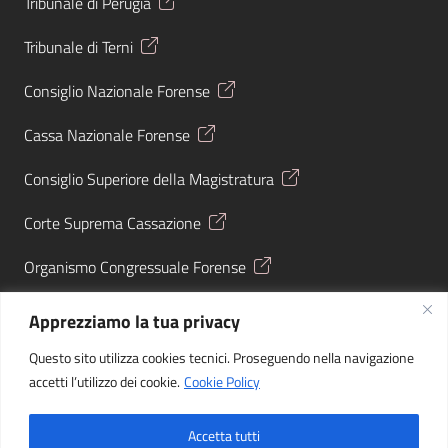
Tribunale di Perugia
Tribunale di Terni
Consiglio Nazionale Forense
Cassa Nazionale Forense
Consiglio Superiore della Magistratura
Corte Suprema Cassazione
Organismo Congressuale Forense
Giustizia Tributaria
Apprezziamo la tua privacy
Agenzia Entrate
Questo sito utilizza cookies tecnici. Proseguendo nella navigazione
accetti l’utilizzo dei cookie.
Cookie Policy
Sezione Link Utili
Privacy
|
Cookie policy
| © 2025 Ordine degli Avvocati di
Accetta tutti