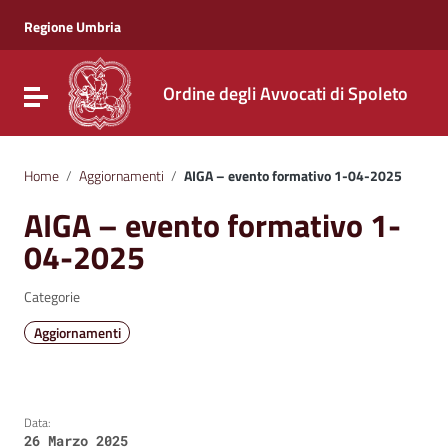
Vai ai contenuti
Vai al menu di navigazione
Regione Umbria
Vai al footer
Ordine degli Avvocati di Spoleto
Attiva / disattiva la navigazione
Home
/
Aggiornamenti
/
AIGA – evento formativo 1-04-2025
AIGA – evento formativo 1-
04-2025
Categorie
Aggiornamenti
Data:
26 Marzo 2025